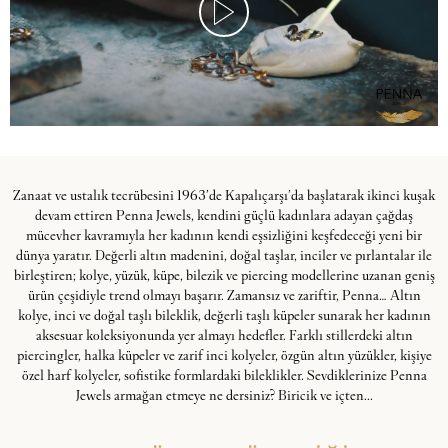
Zanaat ve ustalık tecrübesini 1963’de Kapalıçarşı’da başlatarak ikinci kuşak
devam ettiren Penna Jewels, kendini güçlü kadınlara adayan çağdaş
mücevher kavramıyla her kadının kendi eşsizliğini keşfedeceği yeni bir
dünya yaratır. Değerli altın madenini, doğal taşlar, inciler ve pırlantalar ile
birleştiren; kolye, yüzük, küpe, bilezik ve piercing modellerine uzanan geniş
ürün çeşidiyle trend olmayı başarır. Zamansız ve zariftir, Penna… Altın
kolye, inci ve doğal taşlı bileklik, değerli taşlı küpeler sunarak her kadının
aksesuar koleksiyonunda yer almayı hedefler. Farklı stillerdeki altın
piercingler, halka küpeler ve zarif inci kolyeler, özgün altın yüzükler, kişiye
özel harf kolyeler, sofistike formlardaki bileklikler. Sevdiklerinize Penna
Jewels armağan etmeye ne dersiniz? Biricik ve içten...