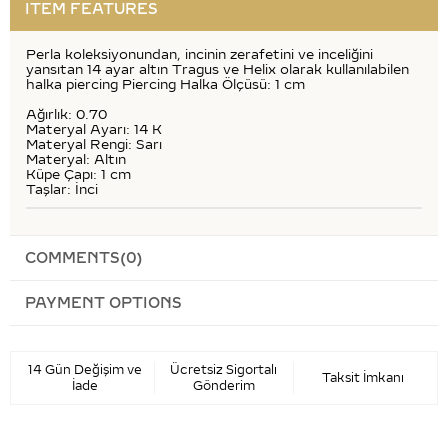
ITEM FEATURES
Perla koleksiyonundan, incinin zerafetini ve inceliğini
yansıtan 14 ayar altın Tragus ve Helix olarak kullanılabilen
halka piercing Piercing Halka Ölçüsü: 1 cm
Ağırlık: 0.70
Materyal Ayarı: 14 K
Materyal Rengi: Sarı
Materyal: Altın
Küpe Çapı: 1 cm
Taşlar: İnci
COMMENTS
(0)
PAYMENT OPTIONS
14 Gün Değişim ve
Ücretsiz Sigortalı
Taksit İmkanı
İade
Gönderim