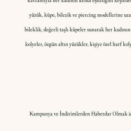
kavramıyla her kadının kendi eşsizliğini keşfedeceğ
yüzük, küpe, bilezik ve piercing modellerine uzan
bileklik, değerli taşlı küpeler sunarak her kadının
kolyeler, özgün altın yüzükler, kişiye özel harf ko
Kampanya ve İndirimlerden Haberdar Olmak içi