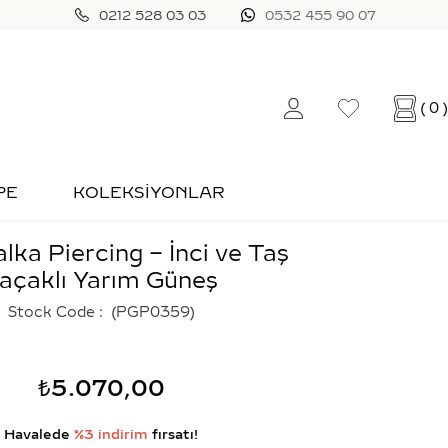
0212 528 03 03
0532 455 90 07
0
PE
KOLEKSİYONLAR
alka Piercing – İnci ve Taş
açaklı Yarım Güneş
Stock Code
(PGP0359)
₺5.070,00
Havalede
%3 indirim
fırsatı!