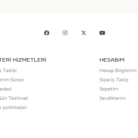
ERİ HİZMETLERİ
HESABIM
ş Takibi
Hesap Bilgilerim
rim Süresi
Sipariş Takip
İadesi
Sepetim
Gün Teslimat
Sevdiklerim
ik politikaları