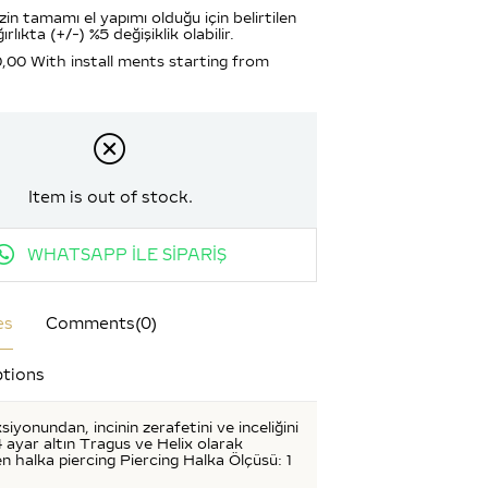
zin tamamı el yapımı olduğu için belirtilen
ırlıkta (+/-) %5 değişiklik olabilir.
0,00
With install ments starting from
Item is out of stock.
WHATSAPP İLE SİPARİŞ
es
Comments
(0)
tions
siyonundan, incinin zerafetini ve inceliğini
 ayar altın Tragus ve Helix olarak
len halka piercing Piercing Halka Ölçüsü: 1