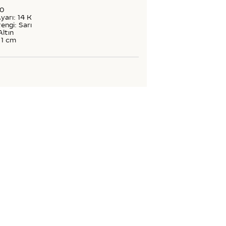
70
yarı: 14 K
engi: Sarı
Altın
 1 cm