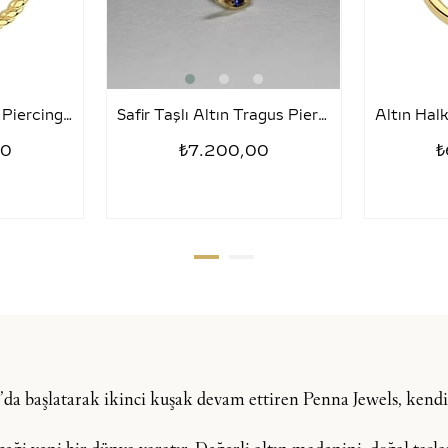
Tragus Halka Altın Piercing – Sezar
Safir Taşlı Altın Tragus Piercing – Kirpik
00
₺7.200,00
₺
şı’da başlatarak ikinci kuşak devam ettiren Penna Jewels, ken