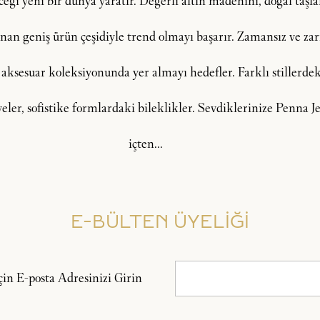
i yeni bir dünya yaratır. Değerli altın madenini, doğal taşlar, 
an geniş ürün çeşidiyle trend olmayı başarır. Zamansız ve zarif
 aksesuar koleksiyonunda yer almayı hedefler. Farklı stillerdeki
lyeler, sofistike formlardaki bileklikler. Sevdiklerinize Penna
içten...
E-BÜLTEN ÜYELİĞİ
n E-posta Adresinizi Girin