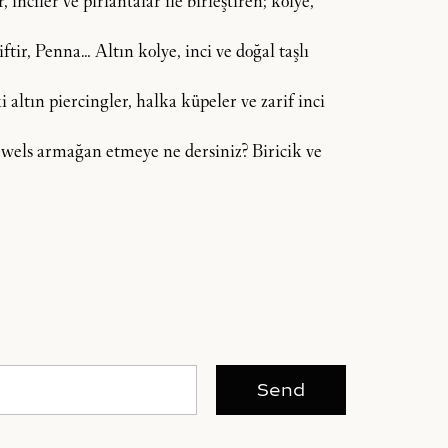
inciler ve pırlantalar ile birleştiren; kolye,
tir, Penna… Altın kolye, inci ve doğal taşlı
 altın piercingler, halka küpeler ve zarif inci
 Jewels armağan etmeye ne dersiniz? Biricik ve
Send