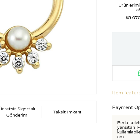
Ürünlerimi
ağ
₺5.07
Item featur
Payment Op
Ücretsiz Sigortalı
Taksit İmkanı
Gönderim
Perla kolek
yansıtan 14
kullanılabi
cm