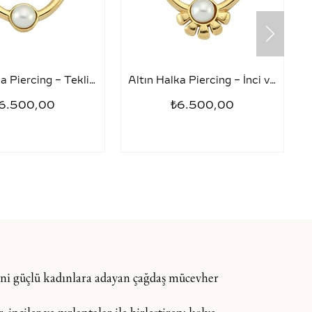
Altın Halka Piercing – Tekli İnci
Altın Halka Piercing – İnci ve Yarım Papatya
6.500,00
₺6.500,00
dini güçlü kadınlara adayan çağdaş mücevher